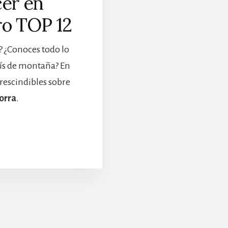
cer en
ro TOP 12
? ¿Conoces todo lo
aís de montaña? En
rescindibles sobre
orra
.