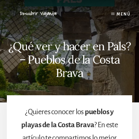
Skip
to
MENÚ
content
¿Qué ver y hacer en Pals?
– Pueblos de la Costa
Brava
¿Quieres conocer los
pueblos y
playas de la Costa Brava
? En este
artículo te compartimos lo mejor